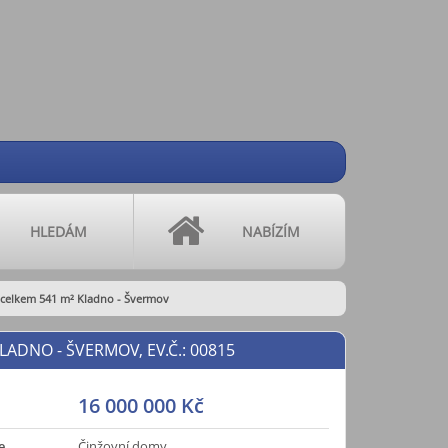
HLEDÁM
NABÍZÍM
celkem 541 m² Kladno - Švermov
LADNO - ŠVERMOV, EV.Č.: 00815
16 000 000 Kč
e
Činžovní domy