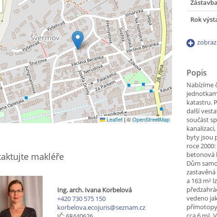
Zástavb
Rok výst
zobraz
Popis
Nabízíme 
jednotkam
katastru. 
další vest
Leaflet
|
©
OpenStreetMap
součást s
kanalizaci,
byty jsou 
roce 2000:
betonová 
aktujte makléře
Dům samotn
zastavěná
a 163 m² l
předzahrád
Ing. arch. Ivana Korbelová
vedeno jak
+420 730 575 150
přímotopy.
korbelova.ecojuris@seznam.cz
cca 6 m². 
IČ: 68440626