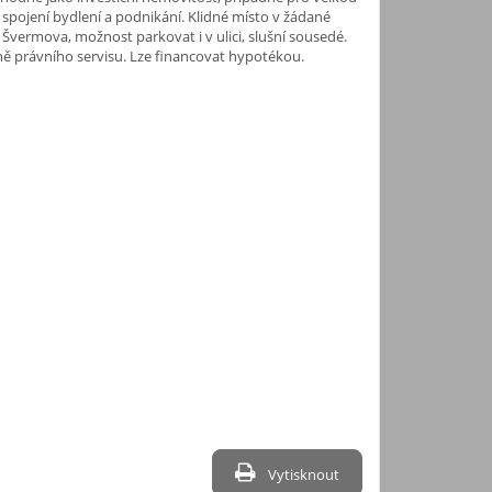
. spojení bydlení a podnikání. Klidné místo v žádané
i Švermova, možnost parkovat i v ulici, slušní sousedé.
ě právního servisu. Lze financovat hypotékou.
Vytisknout