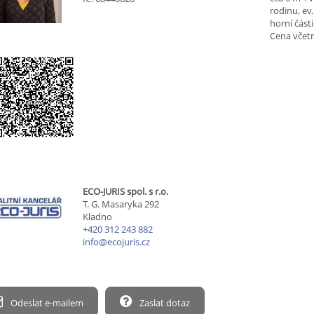
rodinu, ev
horní část
Cena včetn
ECO-JURIS spol. s r.o.
T. G. Masaryka 292
Kladno
+420 312 243 882
info@ecojuris.cz
Odeslat e-mailem
Zaslat dotaz