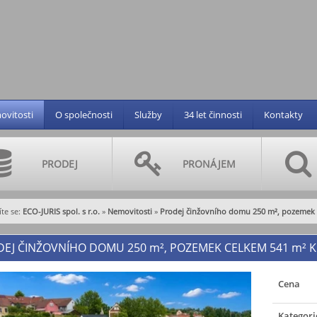
vitosti
O společnosti
Služby
34 let činnosti
Kontakty
PRODEJ
PRONÁJEM
te se:
ECO-JURIS spol. s r.o.
»
Nemovitosti
»
Prodej činžovního domu 250 m², pozemek 
DEJ ČINŽOVNÍHO DOMU 250
m²
, POZEMEK CELKEM 541
m²
K
Cena
Kategori