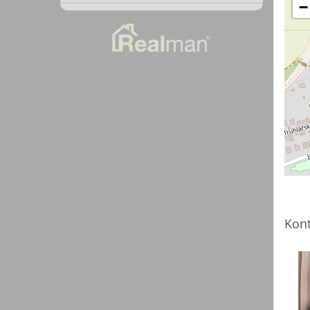
−
Kont