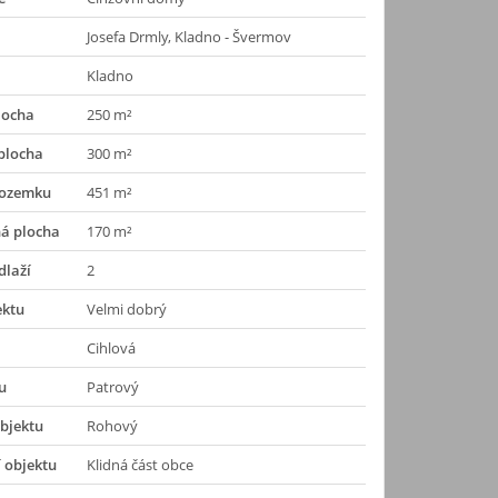
Josefa Drmly, Kladno - Švermov
Kladno
locha
250 m²
plocha
300 m²
pozemku
451 m²
á plocha
170 m²
dlaží
2
ektu
Velmi dobrý
Cihlová
u
Patrový
bjektu
Rohový
 objektu
Klidná část obce