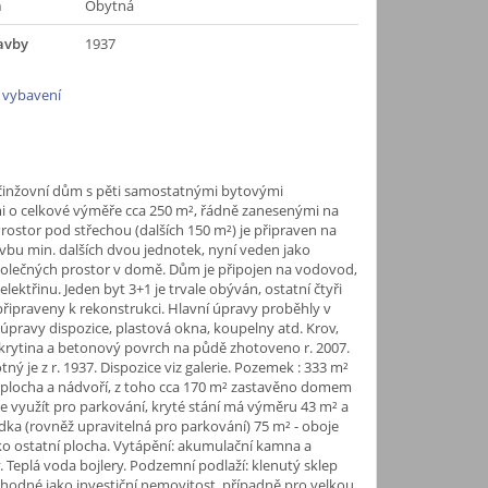
a
Obytná
avby
1937
 vybavení
činžovní dům s pěti samostatnými bytovými
i o celkové výměře cca 250 m², řádně zanesenými na
Prostor pod střechou (dalších 150 m²) je připraven na
avbu min. dalších dvou jednotek, nyní veden jako
polečných prostor v domě. Dům je připojen na vodovod,
 elektřinu. Jeden byt 3+1 je trvale obýván, ostatní čtyři
připraveny k rekonstrukci. Hlavní úpravy proběhly v
 úpravy dispozice, plastová okna, koupelny atd. Krov,
krytina a betonový povrch na půdě zhotoveno r. 2007.
ý je z r. 1937. Dispozice viz galerie. Pozemek : 333 m²
 plocha a nádvoří, z toho cca 170 m² zastavěno domem
ze využít pro parkování, kryté stání má výměru 43 m² a
ka (rovněž upravitelná pro parkování) 75 m² - oboje
o ostatní plocha. Vytápění: akumulační kamna a
 Teplá voda bojlery. Podzemní podlaží: klenutý sklep
Vhodné jako investiční nemovitost, případně pro velkou