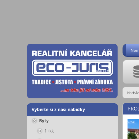
Nemo
Nachází
PRO
Vyberte si z naší nabídky
Byty
1+kk