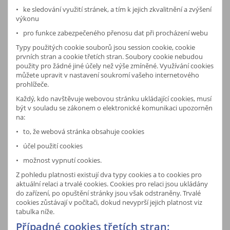
• ke sledování využití stránek, a tím k jejich zkvalitnění a zvýšení
výkonu
• pro funkce zabezpečeného přenosu dat při procházení webu
Typy použitých cookie souborů jsou session cookie, cookie
prvních stran a cookie třetích stran. Soubory cookie nebudou
použity pro žádné jiné účely než výše zmíněné. Využívání cookies
můžete upravit v nastavení soukromí vašeho internetového
prohlížeče.
Každý, kdo navštěvuje webovou stránku ukládající cookies, musí
být v souladu se zákonem o elektronické komunikaci upozorněn
na:
• to, že webová stránka obsahuje cookies
• účel použití cookies
• možnost vypnutí cookies.
Z pohledu platnosti existují dva typy cookies a to cookies pro
aktuální relaci a trvalé cookies. Cookies pro relaci jsou ukládány
do zařízení, po opuštění stránky jsou však odstraněny. Trvalé
cookies zůstávají v počítači, dokud nevyprší jejich platnost viz
tabulka níže.
Případné cookies třetích stran: