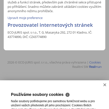
služeb a funkcí stránek, především pak chráněné sekce přístupné
po přihlášení. Snadno můžete zabránit ukládání cookies využitím
anonymního režimu prohlížeče.
Upravit moje preference
Provozovatel internetových stránek
ECO-JURIS spol. s r.o., T. G. Masaryka 292, 272 01 Kladno, IČ:
43774890, DIČ: CZ43774890
2026 © ECO-JURIS spol. s r.o., všechna práva vyhrazena |
Cookies
Realitní SW
Real
man
×
Používáme soubory cookies
ℹ
Naše soubory potřebujeme pro samotnou funkčnost webu a pro
uložení vašich předvoleb při jeho procházení. Cookies třetích