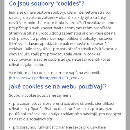
Co jsou soubory "cookies"?
Jedná se o malé textové soubory, které internetové stránky
ukládají do vašeho zařízení v okamžiku, kdy tyto stránky
navštívíte, pokud jste tuto funkci v prohlížeči nezakázali nebo
pro přístup k webu nevyužíváte anonymní režim prohlížeče.
Stránky si tak na určitou dobu zapamatují úkony, které jste na
nich provedli, a preference (např. oblíbené položky, nastavení
filtrů vyhledávání apod.), které pak nemusíte opakovaně
zadávat. Dále se využívají pro vytvoření statistik návštěvnosti a
chování uživatelů pro provozovatele webu. V cookies
neuchováváme žádné osobní údaje, nelze tak identifikovat
uživatele jako osobu.
Více informací o cookies naleznete např. na wikipedii.
(
https://cs.wikipedia.org/wiki/HTTP_cookie
)
Jaké cookies se na webu používají?
Soubory cookie používáme zejména:
• pro zapamatování preferencí uživatele stránek, identifikaci
uživatele v případě přístupu do chráněné sekce, pro analýzu
používání stránek, pro analýzu reklamních nástrojů, pro napojení
na nástroje sociálních sítí
• pro správnou funkčnost chráněné sekce pro uživatele