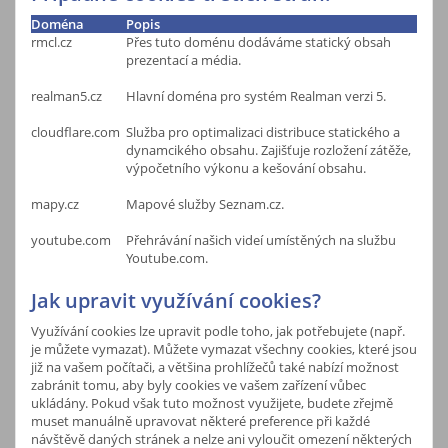
Doména
Popis
rmcl.cz
Přes tuto doménu dodáváme statický obsah
prezentací a média.
realman5.cz
Hlavní doména pro systém Realman verzi 5.
cloudflare.com
Služba pro optimalizaci distribuce statického a
dynamcikého obsahu. Zajišťuje rozložení zátěže,
výpočetního výkonu a kešování obsahu.
mapy.cz
Mapové služby Seznam.cz.
youtube.com
Přehrávání našich videí umístěných na službu
Youtube.com.
Jak upravit využívání cookies?
Využívání cookies lze upravit podle toho, jak potřebujete (např.
je můžete vymazat). Můžete vymazat všechny cookies, které jsou
již na vašem počítači, a většina prohlížečů také nabízí možnost
zabránit tomu, aby byly cookies ve vašem zařízení vůbec
ukládány. Pokud však tuto možnost využijete, budete zřejmě
muset manuálně upravovat některé preference při každé
návštěvě daných stránek a nelze ani vyloučit omezení některých