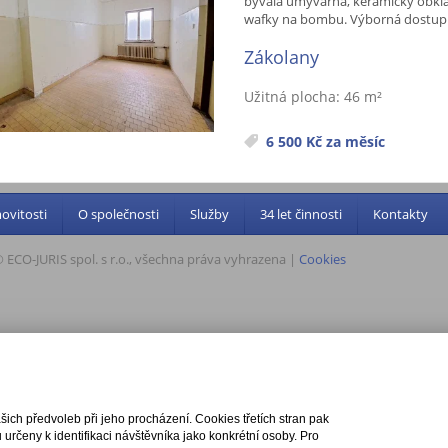
bývalá umývárna, keramický obklad
wafky na bombu. Výborná dostupn
Zákolany
Užitná plocha: 46 m²
6 500 Kč za měsíc
vitosti
O společnosti
Služby
34 let činnosti
Kontakty
 ECO-JURIS spol. s r.o., všechna práva vyhrazena |
Cookies
ch předvoleb při jeho procházení. Cookies třetích stran pak
rčeny k identifikaci návštěvníka jako konkrétní osoby. Pro