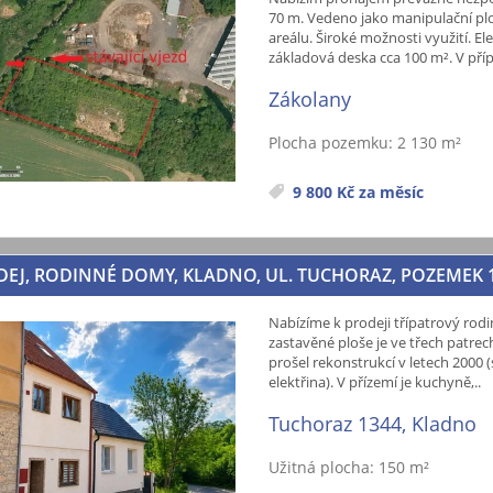
70 m. Vedeno jako manipulační ploc
areálu. Široké možnosti využití. El
základová deska cca 100 m². V pří
Zákolany
Plocha pozemku: 2 130 m²
9 800 Kč za měsíc
EJ, RODINNÉ DOMY, KLADNO, UL. TUCHORAZ, POZEMEK 
Nabízíme k prodeji třípatrový rodi
zastavěné ploše je ve třech patr
prošel rekonstrukcí v letech 2000 (
elektřina). V přízemí je kuchyně,..
Tuchoraz 1344, Kladno
Užitná plocha: 150 m²