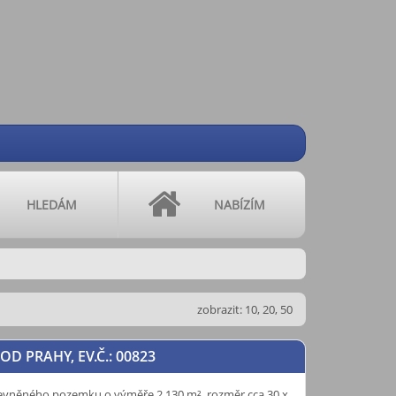
HLEDÁM
NABÍZÍM
zobrazit:
10
,
20
,
50
OD PRAHY, EV.Č.: 00823
vněného pozemku o výměře 2.130 m², rozměr cca 30 x