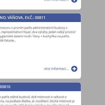
NO, VÁŇOVA, EV.Č.: 00811
ostoru v prvním patře administrativní budovy v
 reprezentativní foyer, dva výtahy. Jeden velký prostor
ygienické zázemí muži / ženy + kuchyňka na patře.
é žaluzie,..
více informací...
 00810
 patře zděné budově, dvě místnosti o celkové o
a, na podlaze dlažba, el. osvětlení. Druhá místnost je