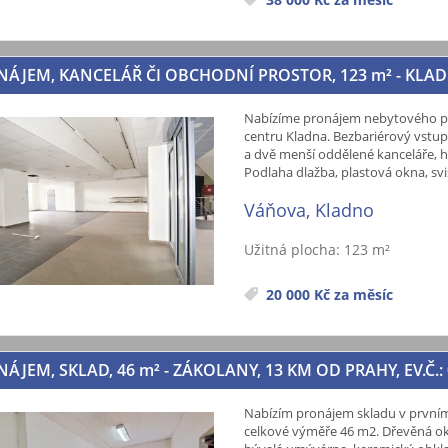
NÁJEM, KANCELÁŘ ČI OBCHODNÍ PROSTOR, 123
m²
- KLAD
Nabízíme pronájem nebytového pr
centru Kladna. Bezbariérový vstup,
a dvě menší oddělené kanceláře, h
Podlaha dlažba, plastová okna, svisl
Váňova, Kladno
Užitná plocha: 123 m²
20 000 Kč za měsíc
ÁJEM, SKLAD, 46
m²
- ZÁKOLANY, 13 KM OD PRAHY, EV.Č.:
Nabízím pronájem skladu v prvním
celkové výměře 46 m2. Dřevěná okn