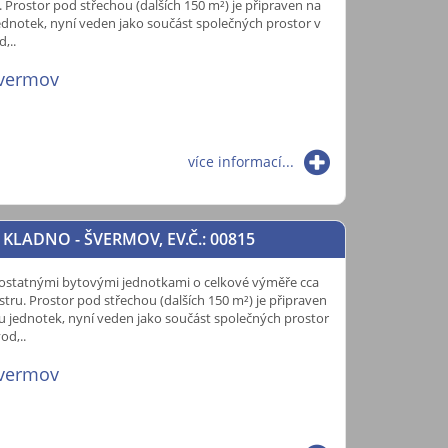
 Prostor pod střechou (dalších 150 m²) je připraven na
jednotek, nyní veden jako součást společných prostor v
,..
Švermov
více informací...
KLADNO - ŠVERMOV, EV.Č.: 00815
mostatnými bytovými jednotkami o celkové výměře cca
tru. Prostor pod střechou (dalších 150 m²) je připraven
ou jednotek, nyní veden jako součást společných prostor
od,..
Švermov