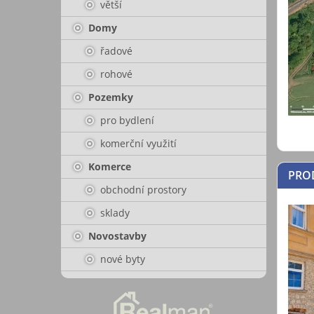
větší
Domy
řadové
rohové
Pozemky
pro bydlení
komerční využití
Komerce
PROD
obchodní prostory
sklady
Novostavby
nové byty