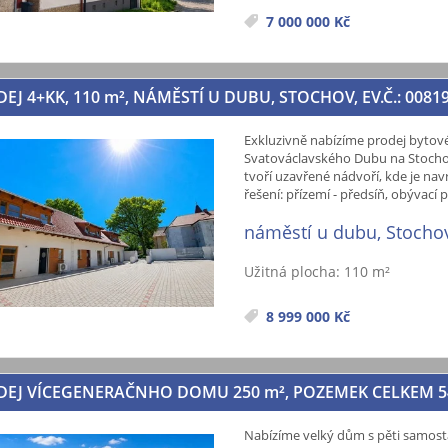
7 000 000 Kč
EJ 4+KK, 110
m²
, NÁMĚSTÍ U DUBU, STOCHOV, EV.Č.: 0081
Exkluzivně nabízíme prodej bytové
Svatováclavského Dubu na Stocho
tvoří uzavřené nádvoří, kde je nav
řešení: přízemí - předsíň, obývací 
náměstí u dubu, Stocho
Užitná plocha: 110 m²
8 999 000 Kč
DEJ VÍCEGENERAČNHO DOMU 250
m²
, POZEMEK CELKEM 
Nabízíme velký dům s pěti samos