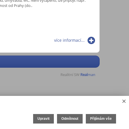
, umyvadla, WC. Není vytápěno, lze připojit např.
ost od Prahy (do..
více informací...
Realitní SW
Real
man
×
Upravit
Odmítnout
Přijímám vše