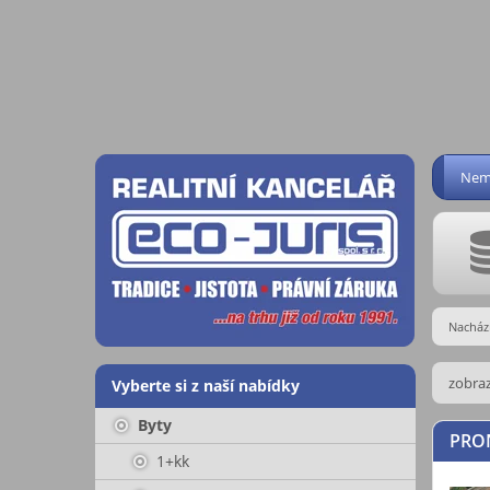
Nemo
Nachází
zobraz
Vyberte si z naší nabídky
Byty
PRO
1+kk