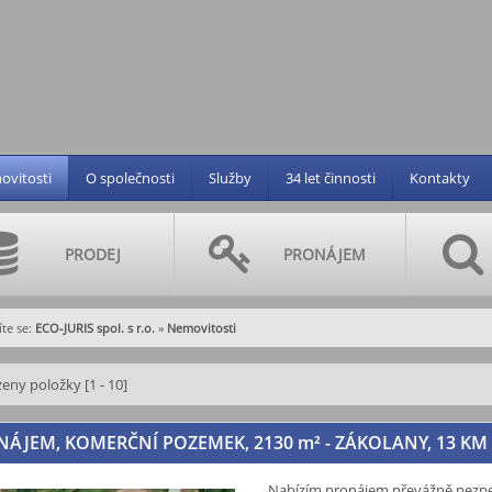
vitosti
O společnosti
Služby
34 let činnosti
Kontakty
PRODEJ
PRONÁJEM
te se:
ECO-JURIS spol. s r.o.
»
Nemovitosti
eny položky [1 - 10]
NÁJEM, KOMERČNÍ POZEMEK, 2130
m²
- ZÁKOLANY, 13 KM 
Nabízím pronájem převážně nezpe