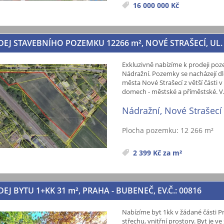
16 000 000 Kč
DEJ STAVEBNÍHO POZEMKU 12266
m²
, NOVÉ STRAŠECÍ, UL.
Exkluzivně nabízíme k prodeji poz
Nádražní. Pozemky se nacházejí 
města Nové Strašecí z větší části v
domech - městské a příměstské. V.
Nádražní, Nové Strašecí
Plocha pozemku: 12 266 m²
2 399 Kč za m²
EJ BYTU 1+KK 31
m²
, PRAHA - BUBENEČ, EV.Č.: 00816
Nabízíme byt 1kk v žádané části 
střechu, vnitřní prostory. Byt je 