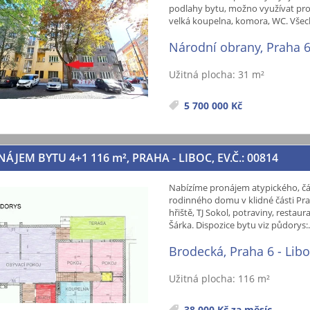
podlahy bytu, možno využívat pro
velká koupelna, komora, WC. Všec
Národní obrany, Praha 
Užitná plocha: 31 m²
5 700 000 Kč
NÁJEM BYTU 4+1 116
m²
, PRAHA - LIBOC, EV.Č.: 00814
Nabízíme pronájem atypického, čá
rodinného domu v klidné části Pra
hřiště, TJ Sokol, potraviny, resta
Šárka. Dispozice bytu viz půdorys:.
Brodecká, Praha 6 - Lib
Užitná plocha: 116 m²
38 000 Kč za měsíc