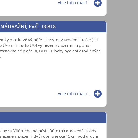
více informací...
 NÁDRAŽNÍ, EV.Č.: 00818
emky o celkové výměře 12266 m² v Novém Strašecí, ul.
dle Územní studie US4 vymezené v územním plánu
 zastavitelné ploše BI, BI-N – Plochy bydlení v rodinných
.
více informací...
Prahy : u Vítězného náměstí. Dům má opravené fasády,
ve sníženém přízemí, dvůr domu je cca 15 cm pod úrovní