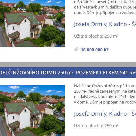
m², řádně zanesenými na katastru.
další vestavbu min. dalších dvou 
domě. Dům je připojen na vodovod
Josefa Drmly, Kladno - 
Užitná plocha: 250 m²
16 000 000 Kč
DEJ ČINŽOVNÍHO DOMU 250
m²
, POZEMEK CELKEM 541
m²
Nabízíme činžovní dům s pěti sa
250 m², řádně zanesenými na katas
na další vestavbu min. dalších dv
v domě. Dům je připojen na vodov
Josefa Drmly, Kladno - 
Užitná plocha: 250 m²