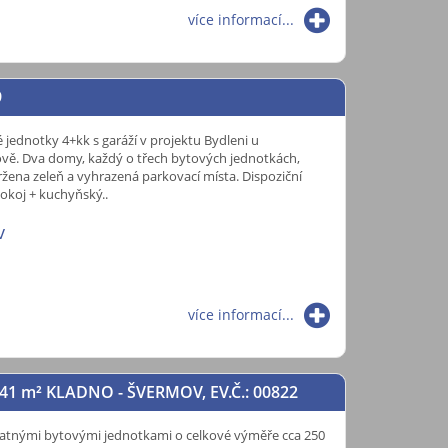
více informací...
9
 jednotky 4+kk s garáží v projektu Bydleni u
vě. Dva domy, každý o třech bytových jednotkách,
ržena zeleň a vyhrazená parkovací místa. Dispoziční
pokoj + kuchyňský..
v
více informací...
541
m²
KLADNO - ŠVERMOV, EV.Č.: 00822
tatnými bytovými jednotkami o celkové výměře cca 250