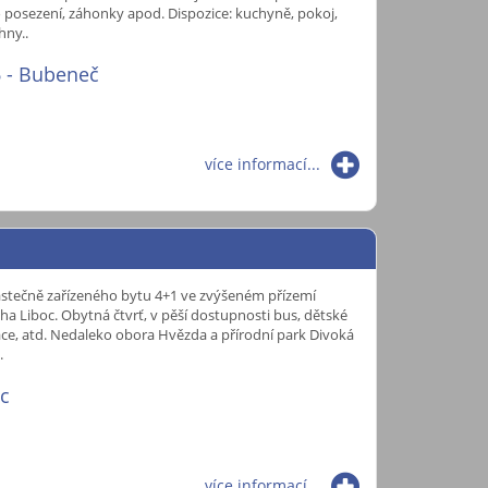
 posezení, záhonky apod. Dispozice: kuchyně, pokoj,
hny..
6 - Bubeneč
více informací...
stečně zařízeného bytu 4+1 ve zvýšeném přízemí
ha Liboc. Obytná čtvrť, v pěší dostupnosti bus, dětské
urace, atd. Nedaleko obora Hvězda a přírodní park Divoká
.
oc
více informací...