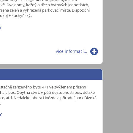
vě. Dva domy, každý o třech bytových jednotkách,
ržena zeleň a vyhrazená parkovací místa. Dispoziční
pokoj + kuchyňský..
v
více informací...
stečně zařízeného bytu 4+1 ve zvýšeném přízemí
ha Liboc. Obytná čtvrť, v pěší dostupnosti bus, dětské
urace, atd. Nedaleko obora Hvězda a přírodní park Divoká
.
oc