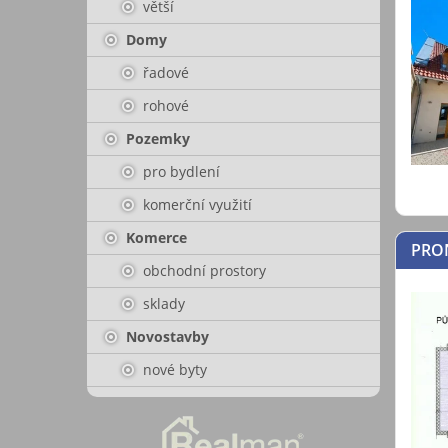
větší
Domy
řadové
rohové
Pozemky
pro bydlení
komerční využití
Komerce
PRO
obchodní prostory
sklady
Novostavby
nové byty