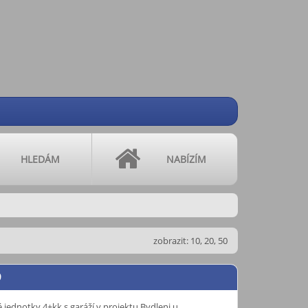
HLEDÁM
NABÍZÍM
zobrazit:
10
,
20
,
50
9
 jednotky 4+kk s garáží v projektu Bydleni u