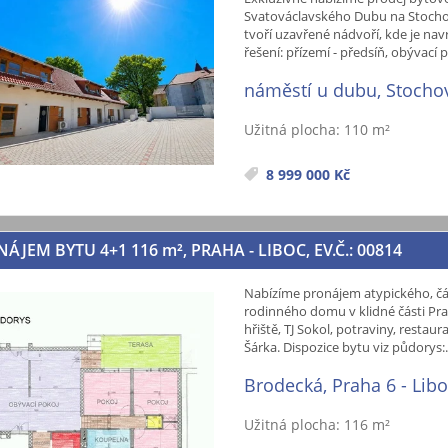
Svatováclavského Dubu na Stocho
tvoří uzavřené nádvoří, kde je nav
řešení: přízemí - předsíň, obývací 
náměstí u dubu, Stocho
Užitná plocha: 110 m²
8 999 000 Kč
NÁJEM BYTU 4+1 116
m²
, PRAHA - LIBOC, EV.Č.: 00814
Nabízíme pronájem atypického, čá
rodinného domu v klidné části Pra
hřiště, TJ Sokol, potraviny, resta
Šárka. Dispozice bytu viz půdorys:.
Brodecká, Praha 6 - Lib
Užitná plocha: 116 m²