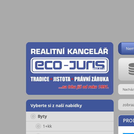
Nemo
Nachází
zobraz
Vyberte si z naší nabídky
Byty
PROD
1+kk