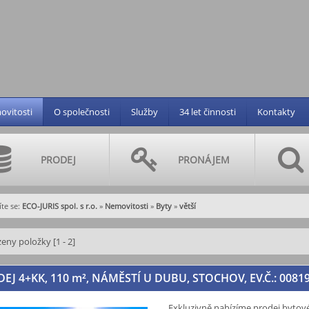
vitosti
O společnosti
Služby
34 let činnosti
Kontakty
PRODEJ
PRONÁJEM
te se:
ECO-JURIS spol. s r.o.
»
Nemovitosti
»
Byty
»
větší
eny položky [1 - 2]
EJ 4+KK, 110
m²
, NÁMĚSTÍ U DUBU, STOCHOV, EV.Č.: 0081
Exkluzivně nabízíme prodej bytové