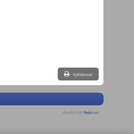
Vytisknout
Realitní SW
Real
man