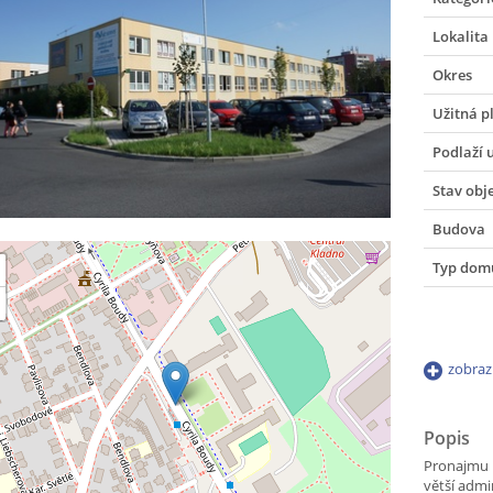
Lokalita
Okres
Užitná p
Podlaží 
Stav obj
Budova
Typ dom
zobraz
Popis
Pronajmu k
větší admi