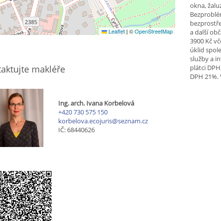
okna, žalu
Bezproblém
bezprostře
Leaflet
|
©
OpenStreetMap
a další ob
3900 Kč vče
úklid spo
služby a in
aktujte makléře
plátci DPH
DPH 21%. V
Ing. arch. Ivana Korbelová
+420 730 575 150
korbelova.ecojuris@seznam.cz
IČ: 68440626