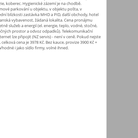
zie, koberec. Hygienické zázemí je na chodbě.
ové parkování u objektu, v objektu pošta, v
dní blízkosti zastávka MHD a PID, další obchody, hotel
čanská vybavenost, žádaná lokalita. Cena pronájmu
tně služeb a energií (el. energie, teplo, vodné, stočné,
lečných prostor a odvoz odpadků). Telekomunikační
ternet lze připojit (NZ servis) - není v ceně. Pokud nejste
, celková cena je 3978 Kč. Bez kauce, provize 3900 Kč +
hodné i jako sídlo firmy, volné ihned.