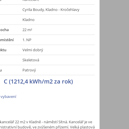
Cyrila Boudy, Kladno - Kročehlavy
Kladno
locha
22 m²
umístění
1. NP
ektu
Velmi dobrý
Skeletová
u
Patrový
C (1212,4 kWh/m2 za rok)
 vybavení
ancelář 22 m2 v Kladně - náměstí Sítná. Kancelář je ve
nistrativní budově, ve zvýšeném přízemí. Velká plastová