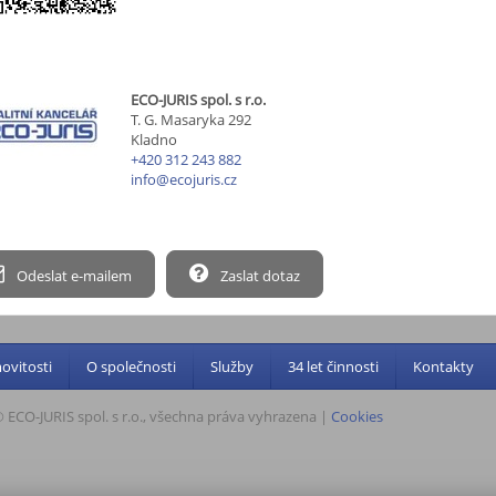
ECO-JURIS spol. s r.o.
T. G. Masaryka 292
Kladno
+420 312 243 882
info@ecojuris.cz
Odeslat e-mailem
Zaslat dotaz
vitosti
O společnosti
Služby
34 let činnosti
Kontakty
 ECO-JURIS spol. s r.o., všechna práva vyhrazena |
Cookies