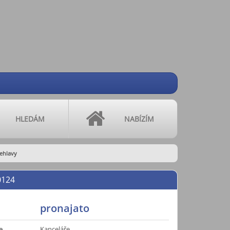
HLEDÁM
NABÍZÍM
čehlavy
0124
pronajato
e
Kanceláře