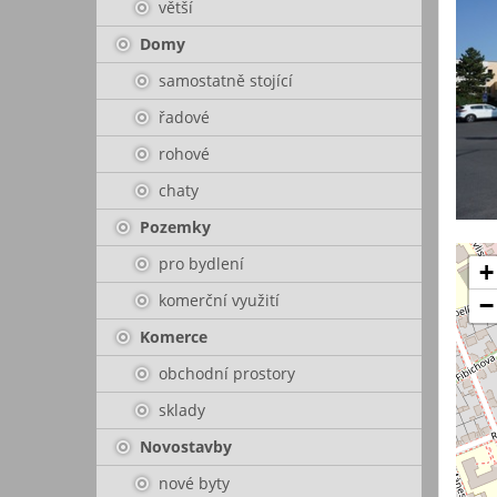
větší
Domy
samostatně stojící
řadové
rohové
chaty
Pozemky
pro bydlení
+
komerční využití
−
Komerce
obchodní prostory
sklady
Novostavby
nové byty