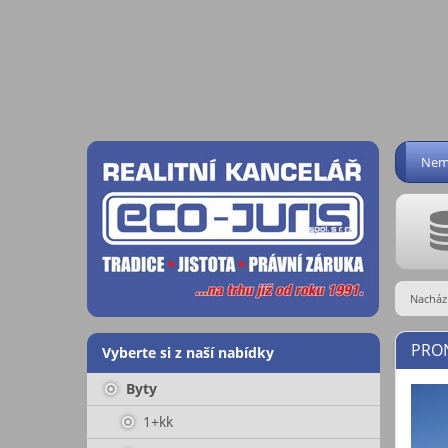
Nemo
Nachází
PRON
Vyberte si z naší nabídky
Byty
1+kk