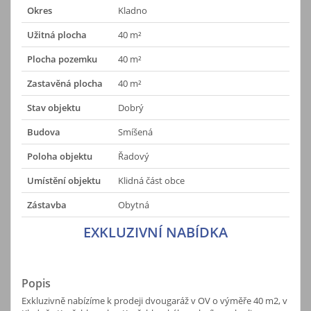
Okres
Kladno
Užitná plocha
40 m²
Plocha pozemku
40 m²
Zastavěná plocha
40 m²
Stav objektu
Dobrý
Budova
Smíšená
Poloha objektu
Řadový
Umístění objektu
Klidná část obce
Zástavba
Obytná
EXKLUZIVNÍ NABÍDKA
Popis
Exkluzivně nabízíme k prodeji dvougaráž v OV o výměře 40 m2, v