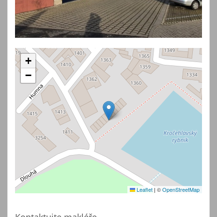
+
−
Leaflet
|
©
OpenStreetMap
Kontaktujte makléře