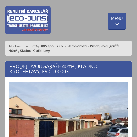
MENU
Nacházíte se:
ECO-JURIS spol. s r.o.
»
Nemovitosti
»
Prodej dvougaráže
40m² , Kladno-Kročehlavy
PRODEJ DVOUGARÁŽE 40
m²
, KLADNO-
KROČEHLAVY, EV.Č.: 00003