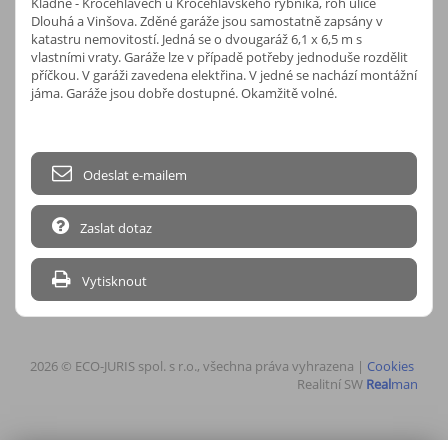
Kladně - Kročehlavech u Kročehlavského rybníka, roh ulice
Dlouhá a Vinšova. Zděné garáže jsou samostatně zapsány v
katastru nemovitostí. Jedná se o dvougaráž 6,1 x 6,5 m s
vlastními vraty. Garáže lze v případě potřeby jednoduše rozdělit
příčkou. V garáži zavedena elektřina. V jedné se nachází montážní
jáma. Garáže jsou dobře dostupné. Okamžitě volné.
Odeslat e-mailem
Zaslat dotaz
Vytisknout
2026 © ECO-JURIS spol. s r.o., všechna práva vyhrazena |
Cookies
Realitní SW
Real
man