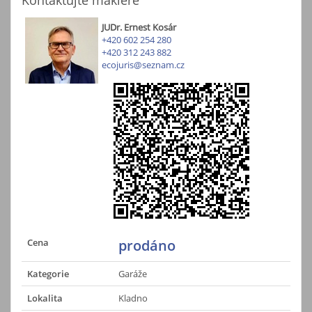
JUDr. Ernest Kosár
+420 602 254 280
+420 312 243 882
ecojuris@seznam.cz
Cena
prodáno
Kategorie
Garáže
Lokalita
Kladno