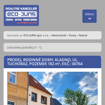
MENU
Nacházíte se:
ECO-JURIS spol. s r.o.
»
Nemovitosti
»
Domy
»
řadové
zobrazeny položky [1 - 1]
PRODEJ, RODINNÉ DOMY, KLADNO, UL.
TUCHORAZ, POZEMEK 182
m²
, EV.Č.: 00764