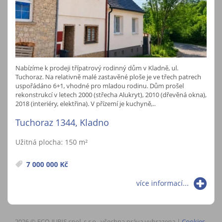
Nabízíme k prodeji třípatrový rodinný dům v Kladně, ul.
Tuchoraz. Na relativně malé zastavěné ploše je ve třech patrech
uspořádáno 6+1, vhodné pro mladou rodinu. Dům prošel
rekonstrukcí v letech 2000 (střecha Alukryt), 2010 (dřevěná okna),
2018 (interiéry, elektřina). V přízemí je kuchyně,..
Tuchoraz 1344, Kladno
Užitná plocha: 150 m²
7 000 000 Kč
více informací...
2026 © ECO-JURIS spol. s r.o., všechna práva vyhrazena |
Cookies