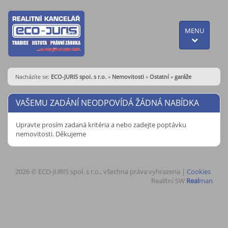
MENU
Nacházíte se:
ECO-JURIS spol. s r.o.
»
Nemovitosti
»
Ostatní
»
garáže
VAŠEMU ZADÁNÍ NEODPOVÍDÁ ŽÁDNÁ NABÍDKA
Upravte prosím zadaná kritéria a nebo zadejte poptávku
nemovitosti. Děkujeme
2026 © ECO-JURIS spol. s r.o., všechna práva vyhrazena |
Cookies
Realitní SW
Real
man